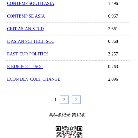
CONTEMP SOUTH ASIA
1.496
CONTEMP SE ASIA
0.967
CRIT ASIAN STUD
2.661
E ASIAN SCI TECH SOC
0.868
EAST EUR POLITICS
3.257
E EUR POLIT SOC
0.763
ECON DEV CULT CHANGE
2.096
1
2
3
共
84
条记录 第
1
/
3
页