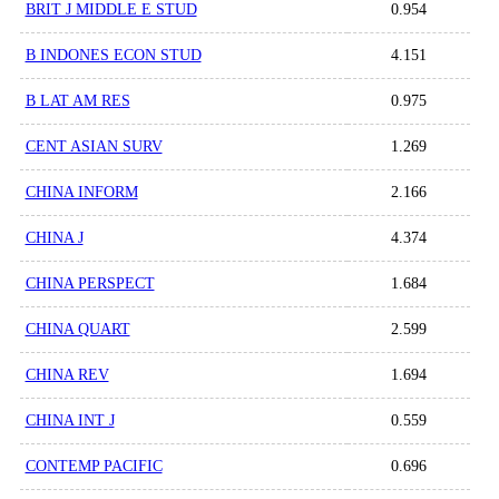
BRIT J MIDDLE E STUD
0.954
B INDONES ECON STUD
4.151
B LAT AM RES
0.975
CENT ASIAN SURV
1.269
CHINA INFORM
2.166
CHINA J
4.374
CHINA PERSPECT
1.684
CHINA QUART
2.599
CHINA REV
1.694
CHINA INT J
0.559
CONTEMP PACIFIC
0.696