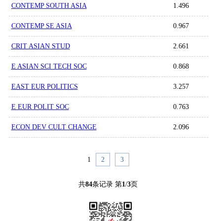
CONTEMP SOUTH ASIA
1.496
CONTEMP SE ASIA
0.967
CRIT ASIAN STUD
2.661
E ASIAN SCI TECH SOC
0.868
EAST EUR POLITICS
3.257
E EUR POLIT SOC
0.763
ECON DEV CULT CHANGE
2.096
1
2
3
共
84
条记录 第
1
/
3
页