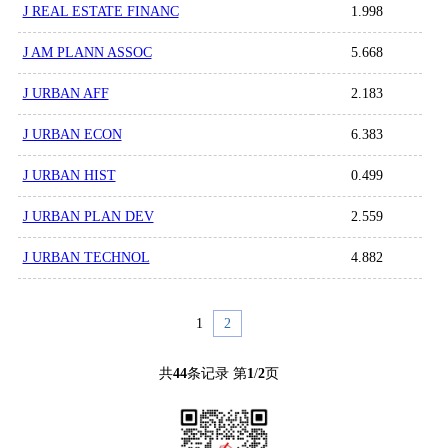
J REAL ESTATE FINANC
1.998
J AM PLANN ASSOC
5.668
J URBAN AFF
2.183
J URBAN ECON
6.383
J URBAN HIST
0.499
J URBAN PLAN DEV
2.559
J URBAN TECHNOL
4.882
1
2
共
44
条记录 第
1
/
2
页