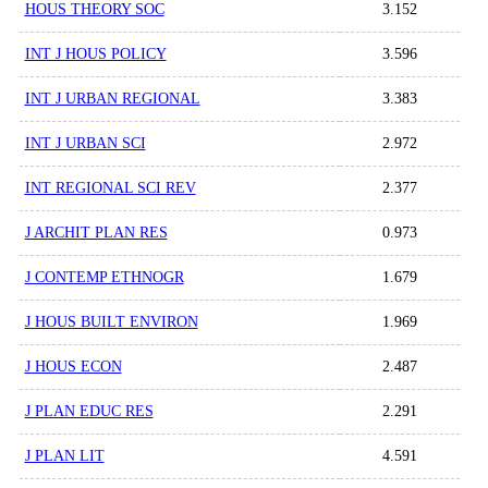
HOUS THEORY SOC
3.152
INT J HOUS POLICY
3.596
INT J URBAN REGIONAL
3.383
INT J URBAN SCI
2.972
INT REGIONAL SCI REV
2.377
J ARCHIT PLAN RES
0.973
J CONTEMP ETHNOGR
1.679
J HOUS BUILT ENVIRON
1.969
J HOUS ECON
2.487
J PLAN EDUC RES
2.291
J PLAN LIT
4.591