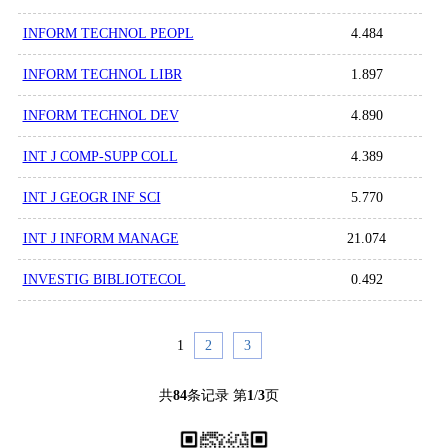
INFORM TECHNOL PEOPL
4.484
INFORM TECHNOL LIBR
1.897
INFORM TECHNOL DEV
4.890
INT J COMP-SUPP COLL
4.389
INT J GEOGR INF SCI
5.770
INT J INFORM MANAGE
21.074
INVESTIG BIBLIOTECOL
0.492
1
2
3
共
84
条记录 第
1
/
3
页