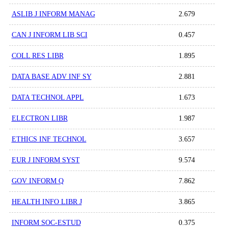
ASLIB J INFORM MANAG
2.679
CAN J INFORM LIB SCI
0.457
COLL RES LIBR
1.895
DATA BASE ADV INF SY
2.881
DATA TECHNOL APPL
1.673
ELECTRON LIBR
1.987
ETHICS INF TECHNOL
3.657
EUR J INFORM SYST
9.574
GOV INFORM Q
7.862
HEALTH INFO LIBR J
3.865
INFORM SOC-ESTUD
0.375