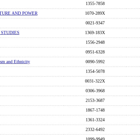
1355-7858
LTURE AND POWER
1070-289X
0021-9347
 STUDIES
1369-183X
1556-2948
0951-6328
ism and Ethnicity
0090-5992
1354-5078
0031-322X
0306-3968
2153-3687
1867-1748
1361-3324
2332-6492
1099-9949