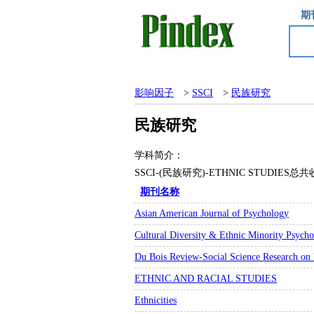
期
影响因子
>
SSCI
>
民族研究
民族研究
学科简介：
SSCI-(民族研究)-ETHNIC STUDI
期刊名称
Asian American Journal of Psychology
Cultural Diversity & Ethnic Minority Psych
Du Bois Review-Social Science Research on
ETHNIC AND RACIAL STUDIES
Ethnicities