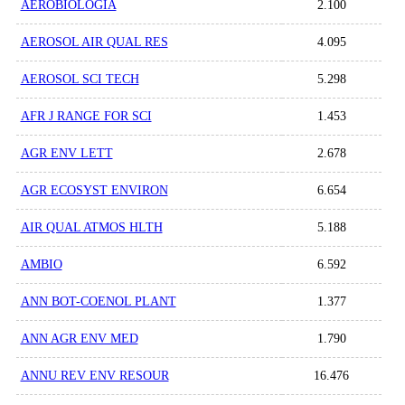
AEROBIOLOGIA
2.100
AEROSOL AIR QUAL RES
4.095
AEROSOL SCI TECH
5.298
AFR J RANGE FOR SCI
1.453
AGR ENV LETT
2.678
AGR ECOSYST ENVIRON
6.654
AIR QUAL ATMOS HLTH
5.188
AMBIO
6.592
ANN BOT-COENOL PLANT
1.377
ANN AGR ENV MED
1.790
ANNU REV ENV RESOUR
16.476