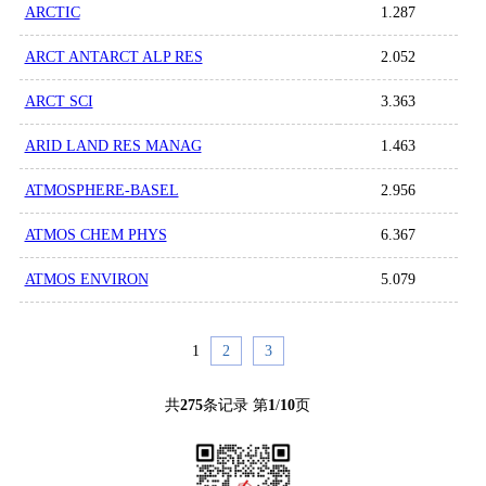
ARCTIC
1.287
ARCT ANTARCT ALP RES
2.052
ARCT SCI
3.363
ARID LAND RES MANAG
1.463
ATMOSPHERE-BASEL
2.956
ATMOS CHEM PHYS
6.367
ATMOS ENVIRON
5.079
1
2
3
共
275
条记录 第
1
/
10
页