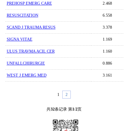
PREHOSP EMERG CARE
2.468
RESUSCITATION
6.558
SCAND J TRAUMA RESUS
3.378
SIGNA VITAE
1.169
ULUS TRAVMA ACIL CER
1.160
UNFALLCHIRURGIE
0.886
WEST J EMERG MED
3.161
1
2
共
32
条记录 第
1
/
2
页