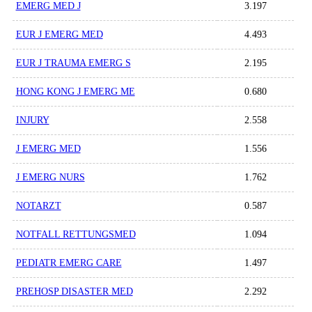
EMERG MED J
3.197
EUR J EMERG MED
4.493
EUR J TRAUMA EMERG S
2.195
HONG KONG J EMERG ME
0.680
INJURY
2.558
J EMERG MED
1.556
J EMERG NURS
1.762
NOTARZT
0.587
NOTFALL RETTUNGSMED
1.094
PEDIATR EMERG CARE
1.497
PREHOSP DISASTER MED
2.292