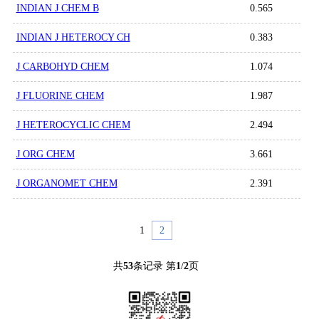
INDIAN J CHEM B
0.565
INDIAN J HETEROCY CH
0.383
J CARBOHYD CHEM
1.074
J FLUORINE CHEM
1.987
J HETEROCYCLIC CHEM
2.494
J ORG CHEM
3.661
J ORGANOMET CHEM
2.391
1
2
共
53
条记录 第
1
/
2
页