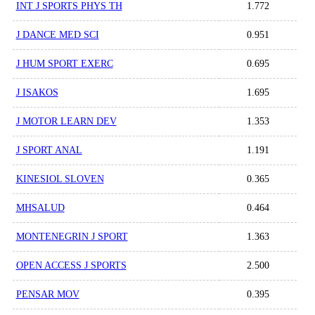
INT J SPORTS PHYS TH
1.772
J DANCE MED SCI
0.951
J HUM SPORT EXERC
0.695
J ISAKOS
1.695
J MOTOR LEARN DEV
1.353
J SPORT ANAL
1.191
KINESIOL SLOVEN
0.365
MHSALUD
0.464
MONTENEGRIN J SPORT
1.363
OPEN ACCESS J SPORTS
2.500
PENSAR MOV
0.395