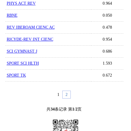
PHYS ACT REV
0.964
RBNE
0.050
REV IBEROAM CIENC AC
0.478
RICYDE-REV INT CIENC
0.954
SCI GYMNAST J
0.686
SPORT SCI HLTH
1.593
SPORT TK
0.672
1
2
共
34
条记录 第
1
/
2
页