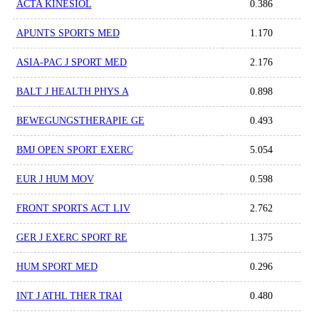
ACTA KINESIOL
0.386
APUNTS SPORTS MED
1.170
ASIA-PAC J SPORT MED
2.176
BALT J HEALTH PHYS A
0.898
BEWEGUNGSTHERAPIE GE
0.493
BMJ OPEN SPORT EXERC
5.054
EUR J HUM MOV
0.598
FRONT SPORTS ACT LIV
2.762
GER J EXERC SPORT RE
1.375
HUM SPORT MED
0.296
INT J ATHL THER TRAI
0.480