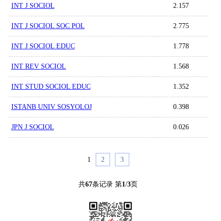
INT J SOCIOL
2.157
INT J SOCIOL SOC POL
2.775
INT J SOCIOL EDUC
1.778
INT REV SOCIOL
1.568
INT STUD SOCIOL EDUC
1.352
ISTANB UNIV SOSYOLOJ
0.398
JPN J SOCIOL
0.026
1
2
3
共
67
条记录 第
1
/
3
页