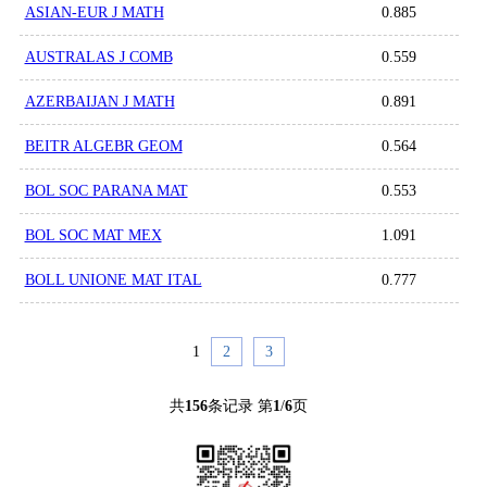
ASIAN-EUR J MATH
0.885
AUSTRALAS J COMB
0.559
AZERBAIJAN J MATH
0.891
BEITR ALGEBR GEOM
0.564
BOL SOC PARANA MAT
0.553
BOL SOC MAT MEX
1.091
BOLL UNIONE MAT ITAL
0.777
1
2
3
共
156
条记录 第
1
/
6
页