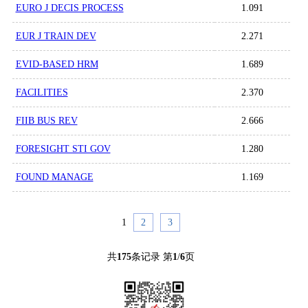
EURO J DECIS PROCESS
1.091
EUR J TRAIN DEV
2.271
EVID-BASED HRM
1.689
FACILITIES
2.370
FIIB BUS REV
2.666
FORESIGHT STI GOV
1.280
FOUND MANAGE
1.169
1
2
3
共
175
条记录 第
1
/
6
页