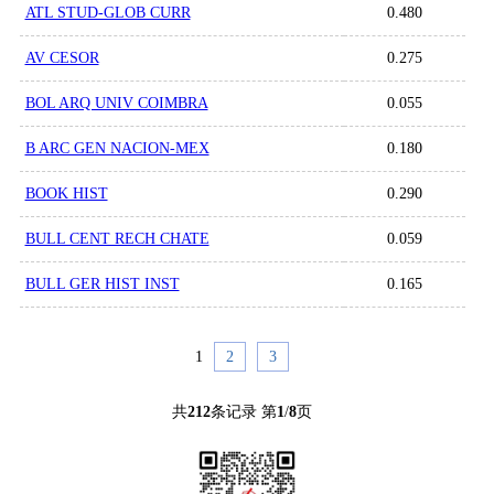
ATL STUD-GLOB CURR
0.480
AV CESOR
0.275
BOL ARQ UNIV COIMBRA
0.055
B ARC GEN NACION-MEX
0.180
BOOK HIST
0.290
BULL CENT RECH CHATE
0.059
BULL GER HIST INST
0.165
1
2
3
共
212
条记录 第
1
/
8
页