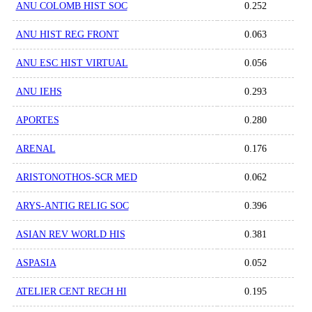
ANU COLOMB HIST SOC
0.252
ANU HIST REG FRONT
0.063
ANU ESC HIST VIRTUAL
0.056
ANU IEHS
0.293
APORTES
0.280
ARENAL
0.176
ARISTONOTHOS-SCR MED
0.062
ARYS-ANTIG RELIG SOC
0.396
ASIAN REV WORLD HIS
0.381
ASPASIA
0.052
ATELIER CENT RECH HI
0.195