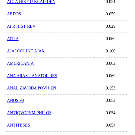
ACTA HIST U KLAIPDEN
0.051
AEDOS
0.059
AFR HIST REV
0.029
AITIA
0.060
AJALOOLINE AJAK
0.160
AMERICANIA
0.062
ANA ARAST-ANATOL RES
0.060
ANAL ZAVODA POVIJ ZN
0.153
ANOS 90
0.052
ANTIQVORVM PHILOS
0.054
ANTITESES
0.054