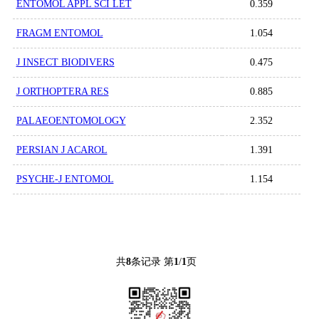
ENTOMOL APPL SCI LET
0.359
FRAGM ENTOMOL
1.054
J INSECT BIODIVERS
0.475
J ORTHOPTERA RES
0.885
PALAEOENTOMOLOGY
2.352
PERSIAN J ACAROL
1.391
PSYCHE-J ENTOMOL
1.154
共
8
条记录 第
1
/
1
页