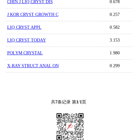
CHIN J LIQ CRYST DIS
0.678
J KOR CRYST GROWTH C
0.257
LIQ CRYST APPL
0.582
LIQ CRYST TODAY
3.153
POLYM CRYSTAL
1.980
X-RAY STRUCT ANAL ON
0.299
共
7
条记录 第
1
/
1
页