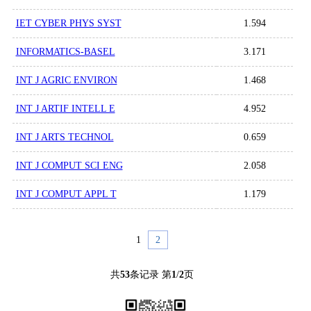
IET CYBER PHYS SYST
1.594
INFORMATICS-BASEL
3.171
INT J AGRIC ENVIRON
1.468
INT J ARTIF INTELL E
4.952
INT J ARTS TECHNOL
0.659
INT J COMPUT SCI ENG
2.058
INT J COMPUT APPL T
1.179
1
2
共
53
条记录 第
1
/
2
页