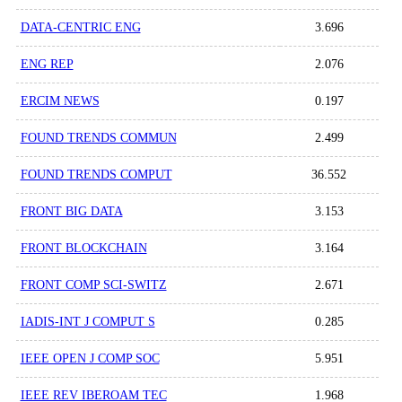
DATA-CENTRIC ENG
3.696
ENG REP
2.076
ERCIM NEWS
0.197
FOUND TRENDS COMMUN
2.499
FOUND TRENDS COMPUT
36.552
FRONT BIG DATA
3.153
FRONT BLOCKCHAIN
3.164
FRONT COMP SCI-SWITZ
2.671
IADIS-INT J COMPUT S
0.285
IEEE OPEN J COMP SOC
5.951
IEEE REV IBEROAM TEC
1.968