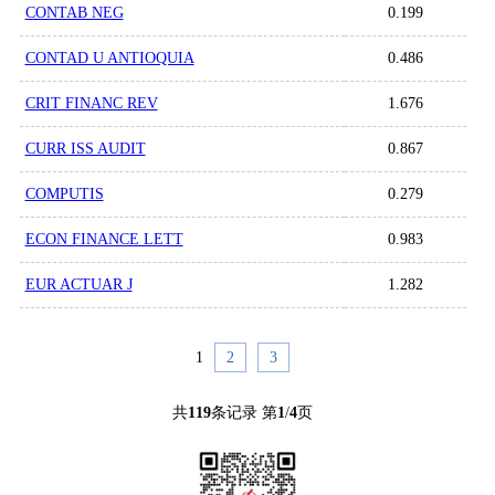
CONTAB NEG
0.199
CONTAD U ANTIOQUIA
0.486
CRIT FINANC REV
1.676
CURR ISS AUDIT
0.867
COMPUTIS
0.279
ECON FINANCE LETT
0.983
EUR ACTUAR J
1.282
1
2
3
共
119
条记录 第
1
/
4
页