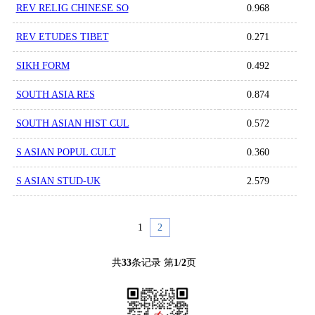
REV RELIG CHINESE SO
0.968
REV ETUDES TIBET
0.271
SIKH FORM
0.492
SOUTH ASIA RES
0.874
SOUTH ASIAN HIST CUL
0.572
S ASIAN POPUL CULT
0.360
S ASIAN STUD-UK
2.579
1
2
共
33
条记录 第
1
/
2
页