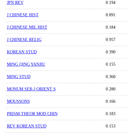
JPN REV
0.194
J CHINESE HIST
0.891
J CHINESE MIL HIST
0.184
J CHINESE RELIG
0.957
KOREAN STUD
0.390
MING QING YANJIU
0.155
MING STUD
0.360
MONUM SER-J ORIENT S
0.280
MOUSSONS
0.166
PRISM-THEOR MOD CHIN
0.183
REV KOREAN STUD
0.153