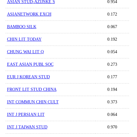
ASIAN STUD-AZIJSKE S
0.954
ASIANETWORK EXCH
0.172
BAMBOO SILK
0.067
CHIN LIT TODAY
0.192
CHUNG WAI LIT Q
0.054
EAST ASIAN PUBL SOC
0.273
EUR J KOREAN STUD
0.177
FRONT LIT STUD CHINA
0.194
INT COMMUN CHIN CULT
0.373
INT J PERSIAN LIT
0.064
INT J TAIWAN STUD
0.970