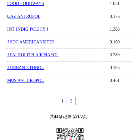
FOOD FOODWAYS
1.051
GAZ ANTROPOL
0.176
INT INDIG POLICY J
1.388
J SOC AMERICANISTES
0.160
J PALEOLITH ARCHAEOL
3.289
J URBAN ETHNOL
0.185
MUS ANTHROPOL
0.461
1
2
共
44
条记录 第
1
/
2
页