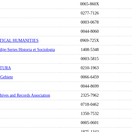
0065-860X
0277-7126
0003-0678
0044-8060
TICAL HUMANITIES
0969-725X
ije-Series Historia et Sociologia
1408-5348
0003-5815
LTURA
0210-1963
 Gebiete
0066-6459
0044-8699
hives and Records Association
2325-7962
0718-0462
1350-7532
0005-0601
1875-1342