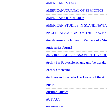
AMERICAN IMAGO
AMERICAN JOURNAL OF SEMIOTICS
AMERICAN QUARTERLY
AMERICAN STUDIES IN SCANDINAVIA
ANGELAKI-JOURNAL OF THE THEORE
Annales-Anali za Istrske in Mediteranske Stud
Antiquaries Journal
ARBOR-CIENCIA PENSAMIENTO Y CU
Archiv fur Papyrusforschung und Verwandte
Archiv Orientalni
Archives and Records-The Journal of the Arc
Atenea
Austrian Studies
AUT AUT
Biosemiotics