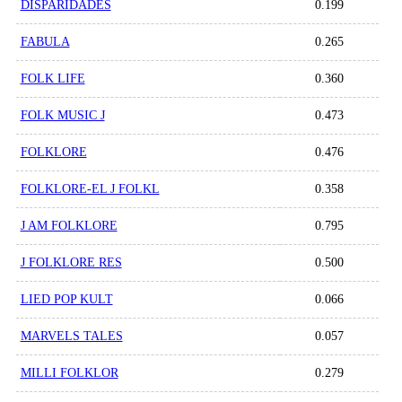
DISPARIDADES
0.199
FABULA
0.265
FOLK LIFE
0.360
FOLK MUSIC J
0.473
FOLKLORE
0.476
FOLKLORE-EL J FOLKL
0.358
J AM FOLKLORE
0.795
J FOLKLORE RES
0.500
LIED POP KULT
0.066
MARVELS TALES
0.057
MILLI FOLKLOR
0.279