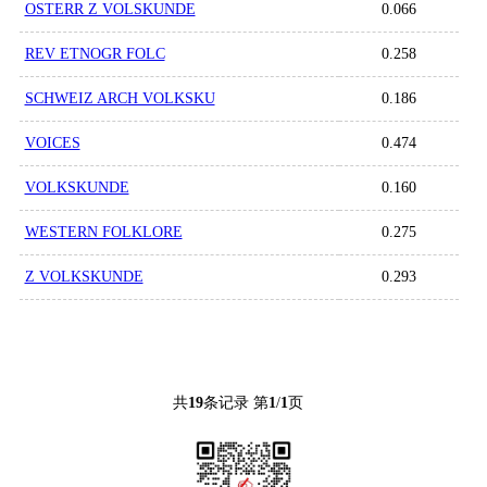
OSTERR Z VOLSKUNDE
0.066
REV ETNOGR FOLC
0.258
SCHWEIZ ARCH VOLKSKU
0.186
VOICES
0.474
VOLKSKUNDE
0.160
WESTERN FOLKLORE
0.275
Z VOLKSKUNDE
0.293
共
19
条记录 第
1
/
1
页