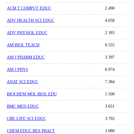
ACM T COMPUT EDUC
2.490
ADV HEALTH SCI EDUC
4.058
ADV PHYSIOL EDUC
2.183
AM BIOL TEACH
0.555
AM J PHARM EDUC
3.397
AM J PHYS
0.974
ANAT SCI EDUC
7.384
BIOCHEM MOL BIOL EDU
1.500
BMC MED EDUC
3.651
CBE-LIFE SCI EDUC
3.792
CHEM EDUC RES PRACT
3.080