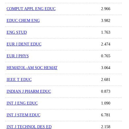
COMPUT APPL ENG EDUC
2.966
EDUC CHEM ENG
3.982
ENG STUD
1.763
EUR J DENT EDUC
2.474
EUR J PHYS
0.765
HEMATOL-AM SOC HEMAT
3.064
IEEE T EDUC
2.681
INDIAN J PHARM EDUC
0.873
INT J ENG EDUC
1.090
INT J STEM EDUC
6.781
INT J TECHNOL DES ED
2.158