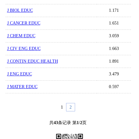
J BIOL EDUC
1.171
J CANCER EDUC
1.651
J CHEM EDUC
3.059
J CIV ENG EDUC
1.663
J CONTIN EDUC HEALTH
1.891
J ENG EDUC
3.479
J MATER EDUC
0.597
1
2
共
43
条记录 第
1
/
2
页