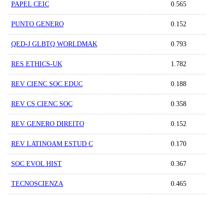
PAPEL CEIC
0.565
PUNTO GENERO
0.152
QED-J GLBTQ WORLDMAK
0.793
RES ETHICS-UK
1.782
REV CIENC SOC EDUC
0.188
REV CS CIENC SOC
0.358
REV GENERO DIREITO
0.152
REV LATINOAM ESTUD C
0.170
SOC EVOL HIST
0.367
TECNOSCIENZA
0.465