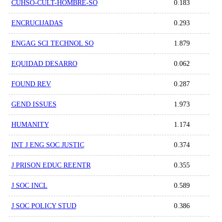
CUHSO-CULT-HOMBRE-SO
0.183
ENCRUCIJADAS
0.293
ENGAG SCI TECHNOL SO
1.879
EQUIDAD DESARRO
0.062
FOUND REV
0.287
GEND ISSUES
1.973
HUMANITY
1.174
INT J ENG SOC JUSTIC
0.374
J PRISON EDUC REENTR
0.355
J SOC INCL
0.589
J SOC POLICY STUD
0.386