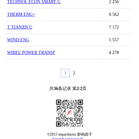
TECHNOL ECON SMART G
2.256
THERM ENG+
0.562
T TIANJIN U
7.172
WIND ENG
1.557
WIREL POWER TRANSF
4.278
1
2
共
36
条记录 第
2
/
2
页
©2015 impactfactor 影响因子