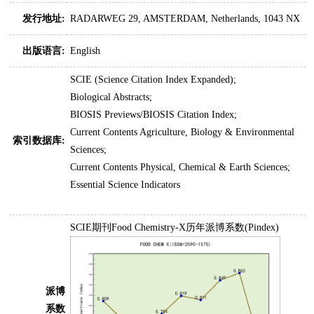
发行地址:
RADARWEG 29, AMSTERDAM, Netherlands, 1043 NX
出版语言:
English
SCIE (Science Citation Index Expanded);
Biological Abstracts;
BIOSIS Previews/BIOSIS Citation Index;
Current Contents Agriculture, Biology & Environmental
索引数据库:
Sciences;
Current Contents Physical, Chemical & Earth Sciences;
Essential Science Indicators
SCIE期刊Food Chemistry-X历年派博系数(Pindex)
派博
系数