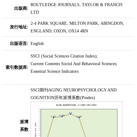
ROUTLEDGE JOURNALS, TAYLOR & FRANCIS
出版商:
LTD
2-4 PARK SQUARE, MILTON PARK, ABINGDON,
发行地址:
ENGLAND, OXON, OX14 4RN
出版语言:
English
SSCI (Social Sciences Citation Index);
Current Contents Sociol And Behavioral Sciences;
索引数据库:
Essential Science Indicators
SSCI期刊AGING NEUROPSYCHOLOGY AND
COGNITION历年派博系数(Pindex)
派博
系数