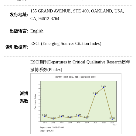
155 GRAND AVENUE, STE 400, OAKLAND, USA,
发行地址:
CA, 94612-3764
出版语言:
English
ESCI (Emerging Sources Citation Index)
索引数据库:
ESCI期刊Departures in Critical Qualitative Research历年
派博系数(Pindex)
派博
系数