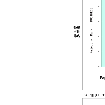
拒稿
占比
排名
SSCI期刊CUS