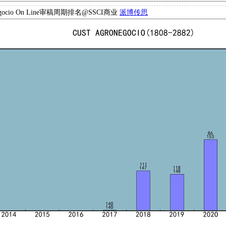
ronegocio On Line审稿周期排名@SSCI商业
派博传思