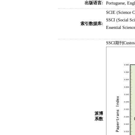
出版语言:
Portuguese, Engl
SCIE (Science C
SSCI (Social Sci
索引数据库:
Essential Science
SSCI期刊Custos
派博
系数