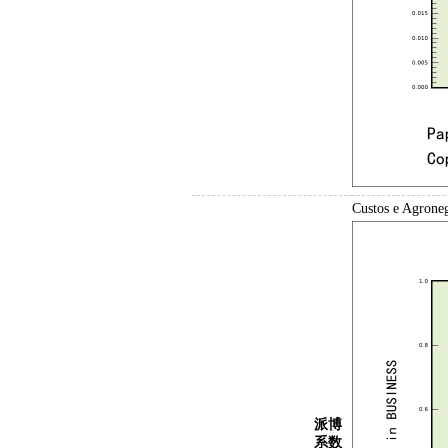
Custos e Agr
派博
系数