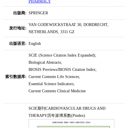
PHARMACY
出版商:
SPRINGER
VAN GODEWIJCKSTRAAT 30, DORDRECHT,
发行地址:
NETHERLANDS, 3311 GZ
出版语言:
English
SCIE (Science Citation Index Expanded);
Biological Abstracts;
BIOSIS Previews/BIOSIS Citation Index;
索引数据库:
Current Contents Life Sciences;
Essential Science Indicators;
Current Contents Clinical Medicine
SCIE期刊CARDIOVASCULAR DRUGS AND
THERAPY历年派博系数(Pindex)