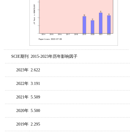
SCIE期刊
2015-2023年历年影响因子
2023年
2.622
2022年
3.191
2021年
5.509
2020年
5.500
2019年
2.295