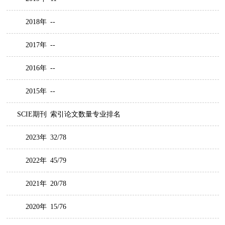
2018年
--
2017年
--
2016年
--
2015年
--
SCIE期刊
索引论文数量专业排名
2023年
32/78
2022年
45/79
2021年
20/78
2020年
15/76