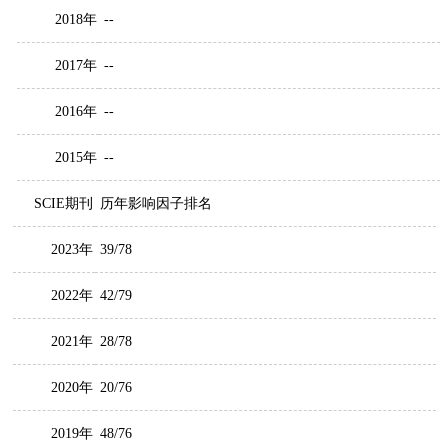
2018年
--
2017年
--
2016年
--
2015年
--
SCIE期刊
历年影响因子排名
2023年
39/78
2022年
42/79
2021年
28/78
2020年
20/76
2019年
48/76