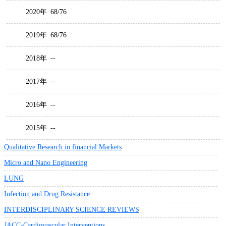
2020年
68/76
2019年
68/76
2018年
--
2017年
--
2016年
--
2015年
--
Qualitative Research in financial Markets
Micro and Nano Engineering
LUNG
Infection and Drug Resistance
INTERDISCIPLINARY SCIENCE REVIEWS
JACC-Cardiovascular Interventions