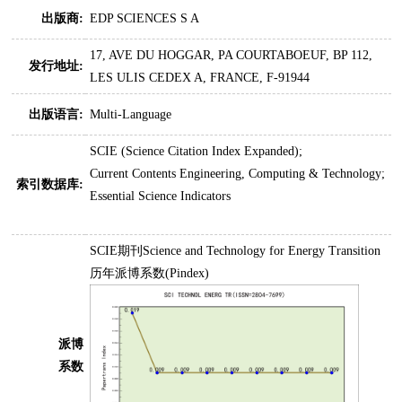
出版商:
EDP SCIENCES S A
17, AVE DU HOGGAR, PA COURTABOEUF, BP 112,
发行地址:
LES ULIS CEDEX A, FRANCE, F-91944
出版语言:
Multi-Language
SCIE (Science Citation Index Expanded);
Current Contents Engineering, Computing & Technology;
索引数据库:
Essential Science Indicators
SCIE期刊Science and Technology for Energy Transition
历年派博系数(Pindex)
派博
系数