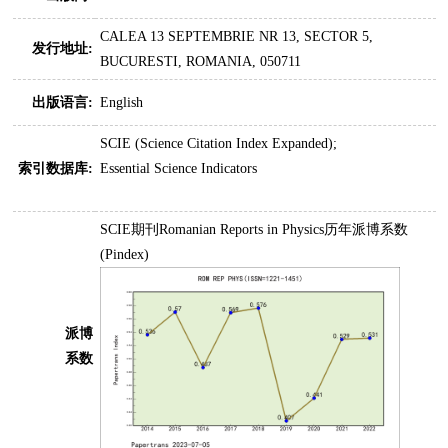
CALEA 13 SEPTEMBRIE NR 13, SECTOR 5,
发行地址:
BUCURESTI, ROMANIA, 050711
出版语言:
English
SCIE (Science Citation Index Expanded);
索引数据库:
Essential Science Indicators
SCIE期刊Romanian Reports in Physics历年派博系数
(Pindex)
派博
系数