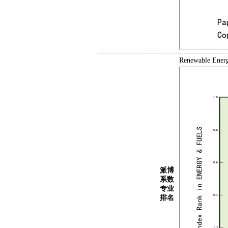
Renewable E
派博
系数
专业
排名