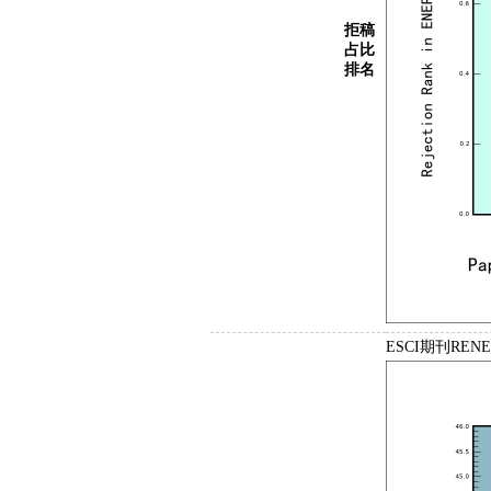
拒稿
占比
排名
ESCI期刊REN