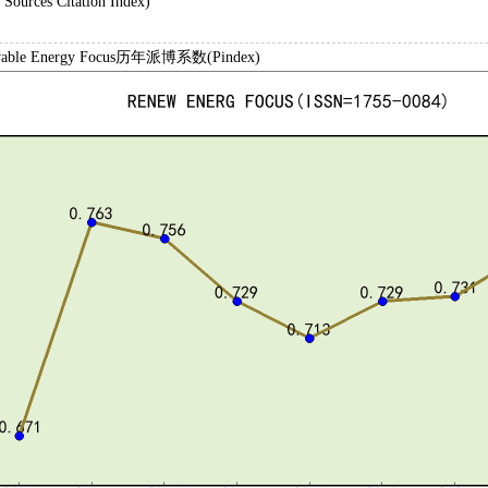
Sources Citation Index)
ble Energy Focus历年派博系数(Pindex)