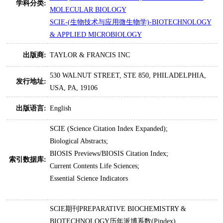
学科分类:
MOLECULAR BIOLOGY
SCIE-(生物技术与应用微生物学)-BIOTECHNOLOGY
& APPLIED MICROBIOLOGY
出版商:
TAYLOR & FRANCIS INC
530 WALNUT STREET, STE 850, PHILADELPHIA,
发行地址:
USA, PA, 19106
出版语言:
English
SCIE (Science Citation Index Expanded);
Biological Abstracts;
BIOSIS Previews/BIOSIS Citation Index;
索引数据库:
Current Contents Life Sciences;
Essential Science Indicators
SCIE期刊PREPARATIVE BIOCHEMISTRY &
BIOTECHNOLOGY历年派博系数(Pindex)