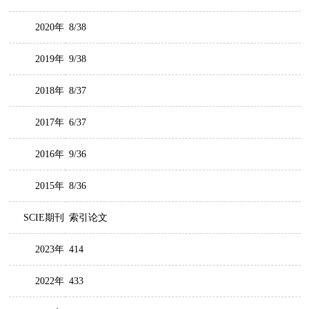
2020年
8/38
2019年
9/38
2018年
8/37
2017年
6/37
2016年
9/36
2015年
8/36
SCIE期刊
索引论文
2023年
414
2022年
433