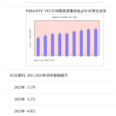
PARASITE VECTOR图表质量排名@SCIE寄生虫学
SCIE期刊
2015-2023年历年影响因子
2023年
3.179
2022年
3.272
2021年
4.052