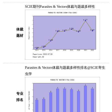
SCIE期刊Parasites & Vectors体裁与题裁多样性
体裁
题材
Parasites & Vectors体裁与题裁多样性排名@SCIE寄生
虫学
专业
排名