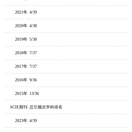
2021年
4/39
2020年
4/38
2019年
5/38
2018年
7/37
2017年
7/37
2016年
9/36
2015年
13/36
SCIE期刊
总引频次学科排名
2023年
4/39