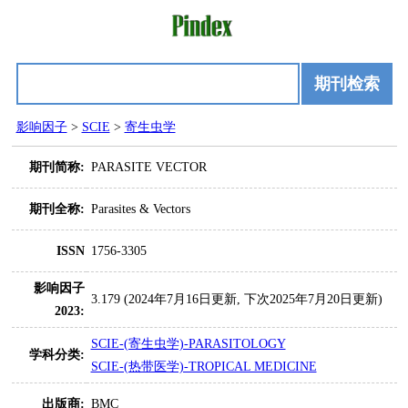
期刊检索
影响因子
>
SCIE
>
寄生虫学
期刊简称:
PARASITE VECTOR
期刊全称:
Parasites & Vectors
ISSN
1756-3305
影响因子
3.179 (2024年7月16日更新, 下次2025年7月20日更新)
2023:
SCIE-(寄生虫学)-PARASITOLOGY
学科分类:
SCIE-(热带医学)-TROPICAL MEDICINE
出版商:
BMC