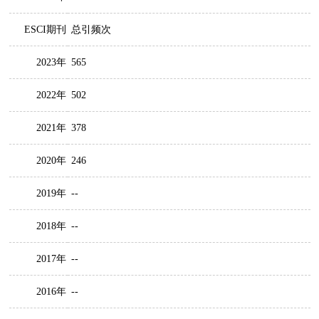
ESCI期刊
总引频次
2023年
565
2022年
502
2021年
378
2020年
246
2019年
--
2018年
--
2017年
--
2016年
--