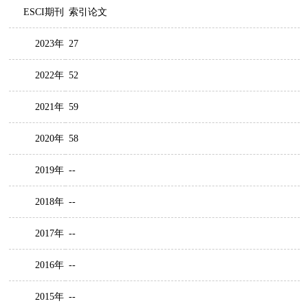
ESCI期刊
索引论文
2023年
27
2022年
52
2021年
59
2020年
58
2019年
--
2018年
--
2017年
--
2016年
--
2015年
--