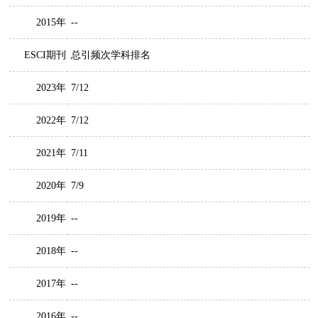
2015年
--
ESCI期刊
总引频次学科排名
2023年
7/12
2022年
7/12
2021年
7/11
2020年
7/9
2019年
--
2018年
--
2017年
--
2016年
--