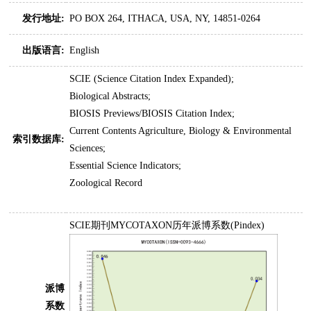
发行地址:
PO BOX 264, ITHACA, USA, NY, 14851-0264
出版语言:
English
SCIE (Science Citation Index Expanded);
Biological Abstracts;
BIOSIS Previews/BIOSIS Citation Index;
Current Contents Agriculture, Biology & Environmental
索引数据库:
Sciences;
Essential Science Indicators;
Zoological Record
SCIE期刊MYCOTAXON历年派博系数(Pindex)
派博
系数