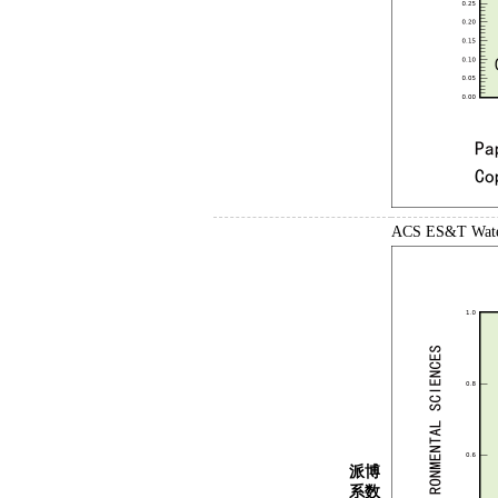
ACS ES&T W
派博
系数