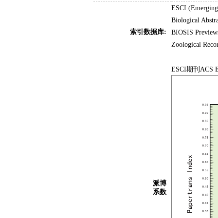
ESCI (Emerging 
Biological Abstra
索引数据库:
BIOSIS Previews
Zoological Reco
ESCI期刊ACS 
派博
系数