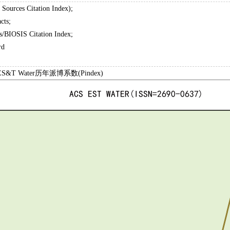
Sources Citation Index);
cts;
/BIOSIS Citation Index;
rd
ES&T Water历年派博系数(Pindex)