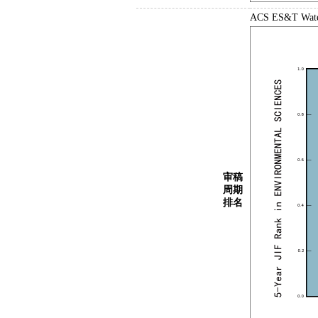
ACS ES&T 
审稿
周期
排名