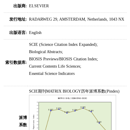
出版商:
ELSEVIER
发行地址:
RADARWEG 29, AMSTERDAM, Netherlands, 1043 NX
出版语言:
English
SCIE (Science Citation Index Expanded);
Biological Abstracts;
BIOSIS Previews/BIOSIS Citation Index;
索引数据库:
Current Contents Life Sciences;
Essential Science Indicators
SCIE期刊MATRIX BIOLOGY历年派博系数(Pindex)
派博
系数