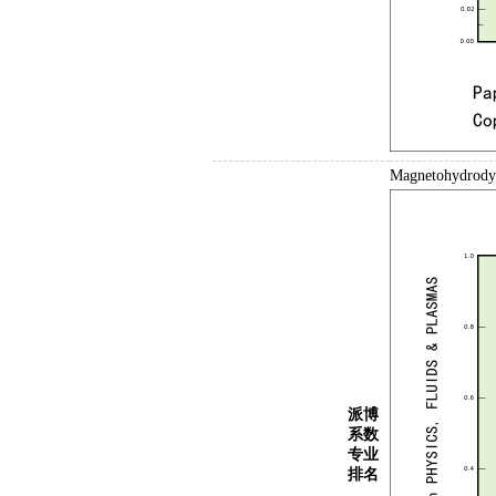
Magnetohyd
派博
系数
专业
排名