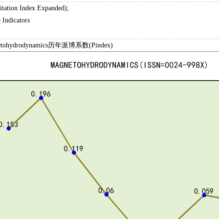
itation Index Expanded);
 Indicators
tohydrodynamics历年派博系数(Pindex)