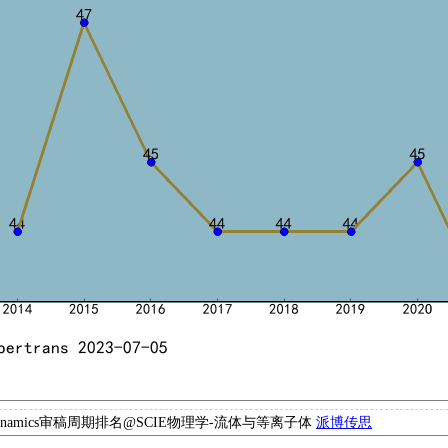
drodynamics审稿周期排名@SCIE物理学-流体与等离子体
派博传思