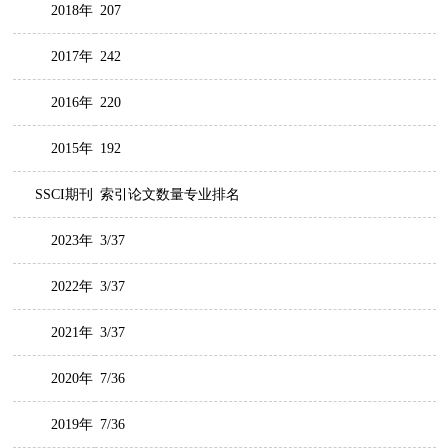
2018年
207
2017年
242
2016年
220
2015年
192
SSCI期刊
索引论文数量专业排名
2023年
3/37
2022年
3/37
2021年
3/37
2020年
7/36
2019年
7/36