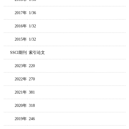
2017年
1/36
2016年
1/32
2015年
1/32
SSCI期刊
索引论文
2023年
220
2022年
270
2021年
381
2020年
318
2019年
246