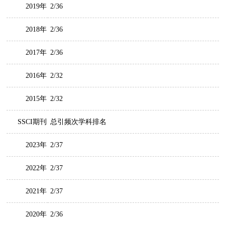
2019年
2/36
2018年
2/36
2017年
2/36
2016年
2/32
2015年
2/32
SSCI期刊
总引频次学科排名
2023年
2/37
2022年
2/37
2021年
2/37
2020年
2/36