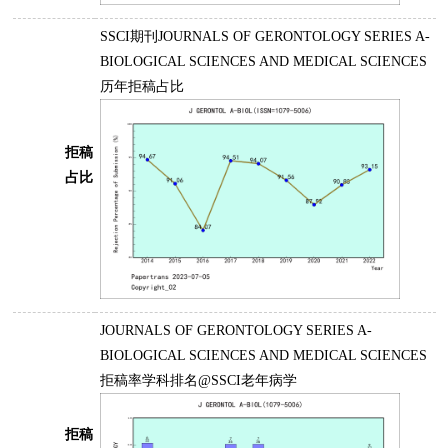
SSCI期刊JOURNALS OF GERONTOLOGY SERIES A-
BIOLOGICAL SCIENCES AND MEDICAL SCIENCES
历年拒稿占比
拒稿
占比
JOURNALS OF GERONTOLOGY SERIES A-
BIOLOGICAL SCIENCES AND MEDICAL SCIENCES
拒稿率学科排名@SSCI老年病学
拒稿