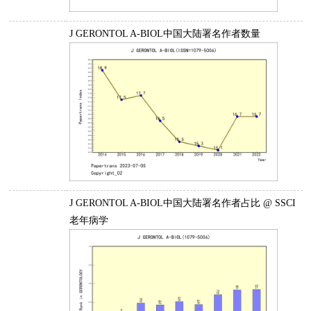
J GERONTOL A-BIOL中国大陆署名作者数量
J GERONTOL A-BIOL中国大陆署名作者占比 @ SSCI
老年病学