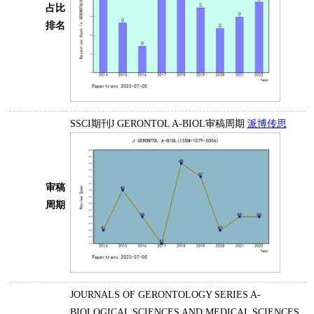
占比
排名
SSCI期刊J GERONTOL A-BIOL审稿周期
派博传思
审稿
周期
JOURNALS OF GERONTOLOGY SERIES A-
BIOLOGICAL SCIENCES AND MEDICAL SCIENCES