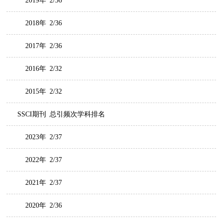
2019年
2/36
2018年
2/36
2017年
2/36
2016年
2/32
2015年
2/32
SSCI期刊
总引频次学科排名
2023年
2/37
2022年
2/37
2021年
2/37
2020年
2/36