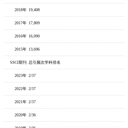
2018年
19,408
2017年
17,809
2016年
16,090
2015年
13,696
SSCI期刊
总引频次学科排名
2023年
2/37
2022年
2/37
2021年
2/37
2020年
2/36