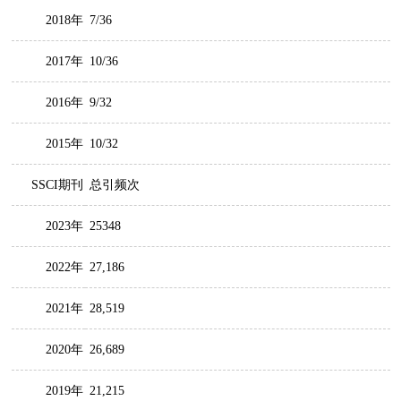
2018年
7/36
2017年
10/36
2016年
9/32
2015年
10/32
SSCI期刊
总引频次
2023年
25348
2022年
27,186
2021年
28,519
2020年
26,689
2019年
21,215