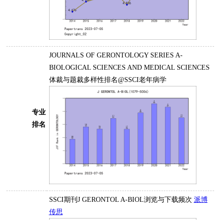
JOURNALS OF GERONTOLOGY SERIES A-
BIOLOGICAL SCIENCES AND MEDICAL SCIENCES
体裁与题裁多样性排名@SSCI老年病学
专业
排名
SSCI期刊J GERONTOL A-BIOL浏览与下载频次
派博
传思