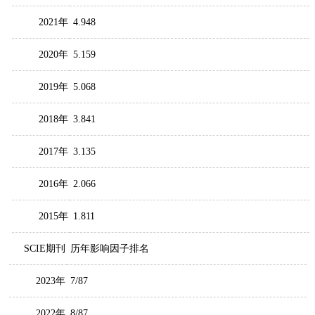
2021年
4.948
2020年
5.159
2019年
5.068
2018年
3.841
2017年
3.135
2016年
2.066
2015年
1.811
SCIE期刊
历年影响因子排名
2023年
7/87
2022年
8/87