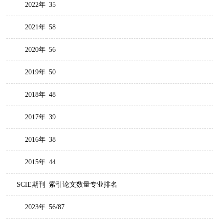
2022年
35
2021年
58
2020年
56
2019年
50
2018年
48
2017年
39
2016年
38
2015年
44
SCIE期刊
索引论文数量专业排名
2023年
56/87