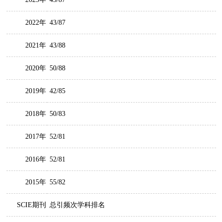
2022年
43/87
2021年
43/88
2020年
50/88
2019年
42/85
2018年
50/83
2017年
52/81
2016年
52/81
2015年
55/82
SCIE期刊
总引频次学科排名