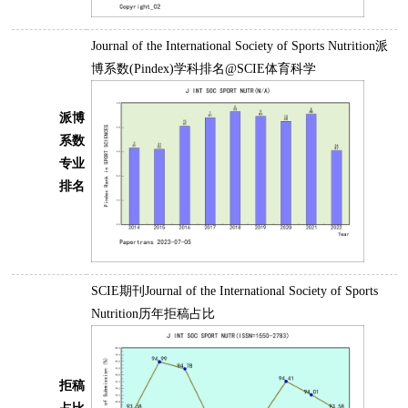
Journal of the International Society of Sports Nutrition派
博系数(Pindex)学科排名@SCIE体育科学
派博
系数
专业
排名
SCIE期刊Journal of the International Society of Sports
Nutrition历年拒稿占比
拒稿