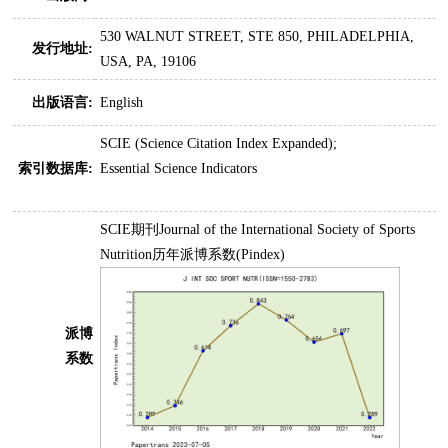
530 WALNUT STREET, STE 850, PHILADELPHIA,
发行地址:
USA, PA, 19106
出版语言:
English
SCIE (Science Citation Index Expanded);
索引数据库:
Essential Science Indicators
SCIE期刊Journal of the International Society of Sports
Nutrition历年派博系数(Pindex)
派博
系数