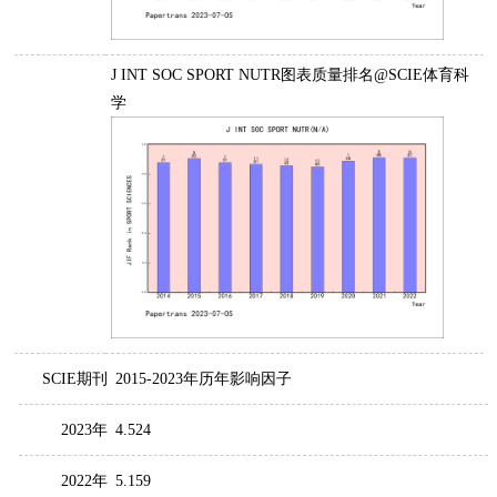
J INT SOC SPORT NUTR图表质量排名@SCIE体育科
学
SCIE期刊
2015-2023年历年影响因子
2023年
4.524
2022年
5.159