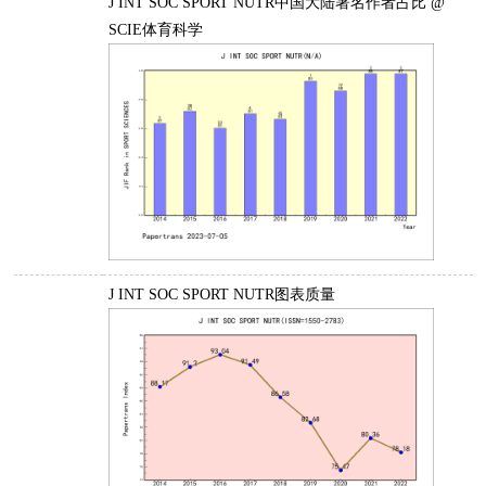
J INT SOC SPORT NUTR中国大陆署名作者占比 @
SCIE体育科学
J INT SOC SPORT NUTR图表质量