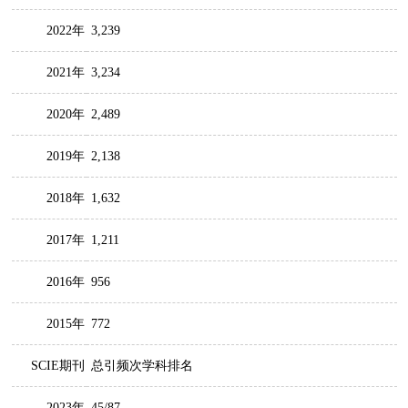
2022年
3,239
2021年
3,234
2020年
2,489
2019年
2,138
2018年
1,632
2017年
1,211
2016年
956
2015年
772
SCIE期刊
总引频次学科排名
2023年
45/87