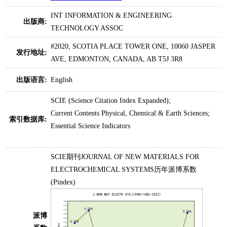
INT INFORMATION & ENGINEERING
出版商:
TECHNOLOGY ASSOC
#2020, SCOTIA PLACE TOWER ONE, 10060 JASPER
发行地址:
AVE, EDMONTON, CANADA, AB T5J 3R8
出版语言:
English
SCIE (Science Citation Index Expanded);
Current Contents Physical, Chemical & Earth Sciences;
索引数据库:
Essential Science Indicators
SCIE期刊JOURNAL OF NEW MATERIALS FOR
ELECTROCHEMICAL SYSTEMS历年派博系数
(Pindex)
派博