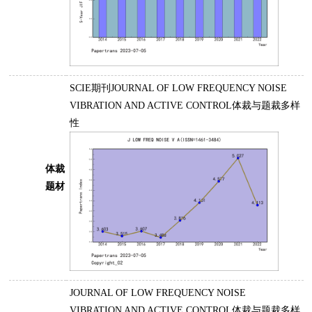
SCIE期刊JOURNAL OF LOW FREQUENCY NOISE
VIBRATION AND ACTIVE CONTROL体裁与题裁多样
性
体裁
题材
JOURNAL OF LOW FREQUENCY NOISE
VIBRATION AND ACTIVE CONTROL体裁与题裁多样