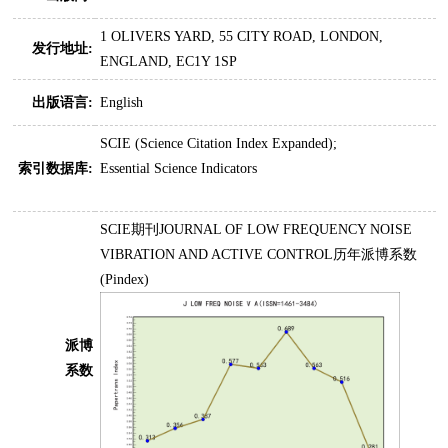
1 OLIVERS YARD, 55 CITY ROAD, LONDON,
发行地址:
ENGLAND, EC1Y 1SP
出版语言:
English
SCIE (Science Citation Index Expanded);
索引数据库:
Essential Science Indicators
SCIE期刊JOURNAL OF LOW FREQUENCY NOISE
VIBRATION AND ACTIVE CONTROL历年派博系数
(Pindex)
派博
系数