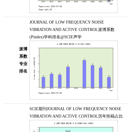
JOURNAL OF LOW FREQUENCY NOISE
VIBRATION AND ACTIVE CONTROL派博系数
(Pindex)学科排名@SCIE声学
派博
系数
专业
排名
SCIE期刊JOURNAL OF LOW FREQUENCY NOISE
VIBRATION AND ACTIVE CONTROL历年拒稿占比