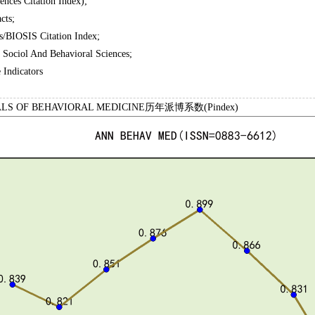
ences Citation Index);
cts;
/BIOSIS Citation Index;
 Sociol And Behavioral Sciences;
 Indicators
LS OF BEHAVIORAL MEDICINE历年派博系数(Pindex)