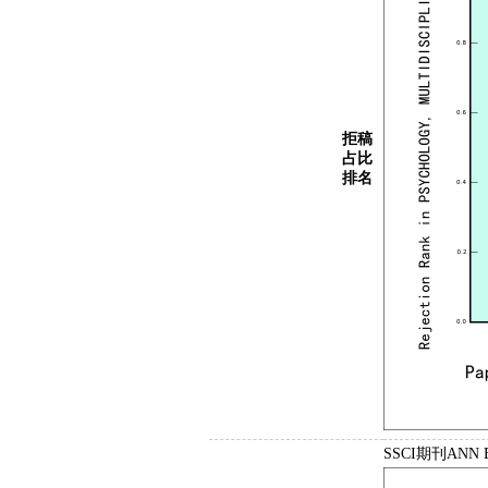
拒稿
占比
排名
SSCI期刊ANN