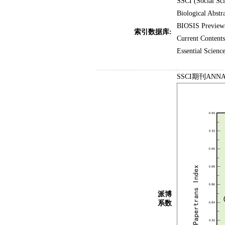
SSCI (Social Sci
Biological Abstra
BIOSIS Previews
索引数据库:
Current Contents
Essential Science
SSCI期刊ANNA
派博
系数