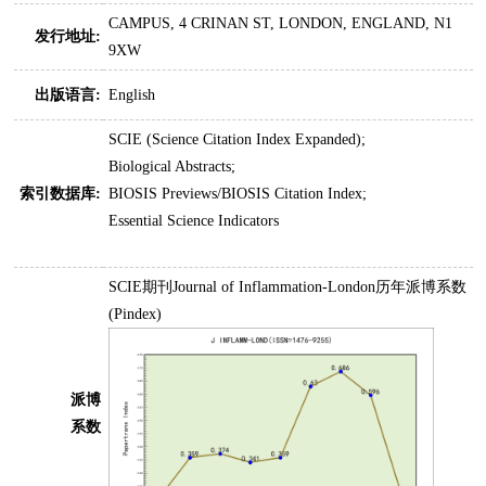
CAMPUS, 4 CRINAN ST, LONDON, ENGLAND, N1
发行地址:
9XW
出版语言:
English
SCIE (Science Citation Index Expanded);
Biological Abstracts;
索引数据库:
BIOSIS Previews/BIOSIS Citation Index;
Essential Science Indicators
SCIE期刊Journal of Inflammation-London历年派博系数
(Pindex)
派博
系数