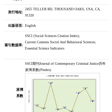
2455 TELLER RD, THOUSAND OAKS, USA, CA,
发行地址:
91320
出版语言:
English
SSCI (Social Sciences Citation Index);
Current Contents Sociol And Behavioral Sciences;
索引数据库:
Essential Science Indicators
SSCI期刊Journal of Contemporary Criminal Justice历年
派博系数(Pindex)
派博
系数