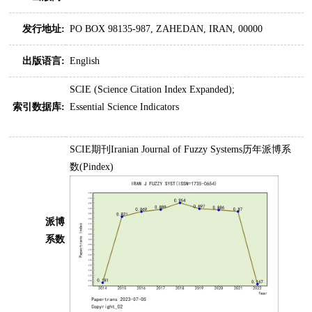
发行地址:
PO BOX 98135-987, ZAHEDAN, IRAN, 00000
出版语言:
English
SCIE (Science Citation Index Expanded);
索引数据库:
Essential Science Indicators
SCIE期刊Iranian Journal of Fuzzy Systems历年派博系
数(Pindex)
派博
系数