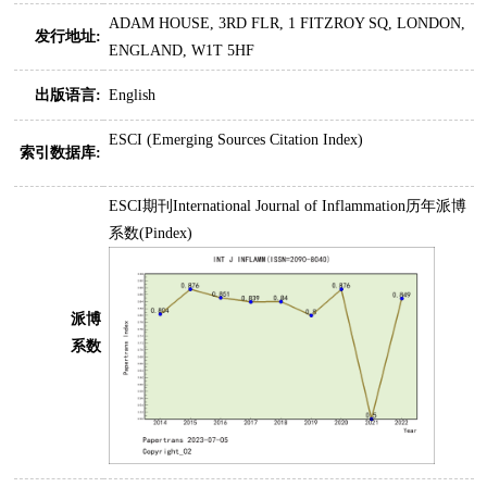
ADAM HOUSE, 3RD FLR, 1 FITZROY SQ, LONDON,
发行地址:
ENGLAND, W1T 5HF
出版语言:
English
ESCI (Emerging Sources Citation Index)
索引数据库:
ESCI期刊International Journal of Inflammation历年派博
系数(Pindex)
派博
系数