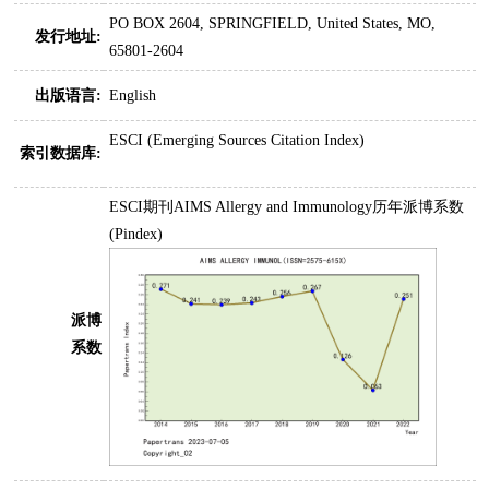
PO BOX 2604, SPRINGFIELD, United States, MO,
发行地址:
65801-2604
出版语言:
English
ESCI (Emerging Sources Citation Index)
索引数据库:
ESCI期刊AIMS Allergy and Immunology历年派博系数
(Pindex)
派博
系数